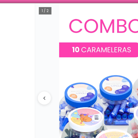
 ENVÍOS A TODO ARGENTINA 🚚📦 TIENDA ONLINE MAYORISTA 🛒🔥 IN
1 / 2
CÓMO COMPRAR
QUIÉNES SOMOS
DESCUENTOS
CATÁLOGO 2026