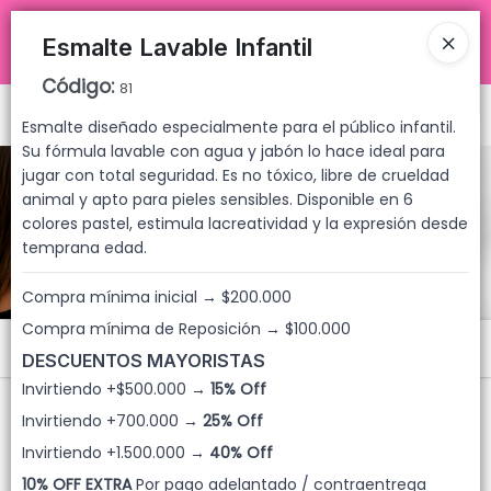
COMPRA MÍNIMA $200.000 ✅💥 ENVÍOS A TODO ARGENTINA 🚚📦
TIENDA ONLINE MAYORISTA 🛒🔥 INSTAGRAM
Esmalte Lavable Infantil
@LUYAGUSCOSMETICOS
Código
:
81
Ingresar a la Tienda
Esmalte diseñado especialmente para el público infantil.
Su fórmula lavable con agua y jabón lo hace ideal para
CÓMO COMPRAR
jugar con total seguridad. Es no tóxico, libre de crueldad
animal y apto para pieles sensibles. Disponible en 6
colores pastel, estimula lacreatividad y la expresión desde
QUIÉNES SOMOS
CATÁLOGO 2026
temprana edad.
DESCUENTOS MAYORISTAS
Compra mínima inicial → $200.000
Compra mínima de Reposición → $100.000
CONTACTO
Menú
DESCUENTOS MAYORISTAS
Invirtiendo +$500.000 →
15% Off
CONTACTO
Invirtiendo +700.000 →
25% Off
Invirtiendo +1.500.000 →
40% Off
10% OFF EXTRA
Por pago adelantado / contraentrega