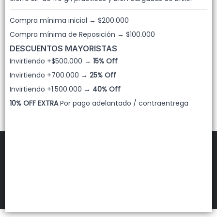
Lista vacía
Compra mínima inicial → $200.000
Compra mínima de Reposición → $100.000
DESCUENTOS MAYORISTAS
Invirtiendo +$500.000 →
15% Off
Invirtiendo +700.000 →
25% Off
Invirtiendo +1.500.000 →
40% Off
10% OFF EXTRA
Por pago adelantado / contraentrega
FILTROS
LUYAGUS
©
2026
Defensa de las y los consumidores. Para reclamos
ingresá acá.