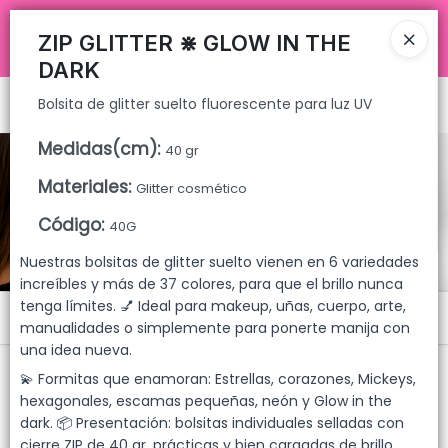
Bolsita de glitter suelto fluorescente para luz UV
COMPRA MÍNIMA $200.000 ✅💥 ENVÍOS A TODO ARGENTINA 🚚📦
TIENDA ONLINE MAYORISTA 🛒🔥 INSTAGRAM
ZIP GLITTER ⋇ GLOW IN THE
@LUYAGUSCOSMETICOS
DARK
Bolsita de glitter suelto fluorescente para luz UV
Ingresar a la Tienda
Medidas(cm)
:
40 gr
CÓMO COMPRAR
Materiales
:
Glitter cosmético
QUIÉNES SOMOS
CATÁLOGO 2026
Código
:
40G
DESCUENTOS MAYORISTAS
Nuestras bolsitas de glitter suelto vienen en 6 variedades
increíbles y más de 37 colores, para que el brillo nunca
tenga límites. 💅 Ideal para makeup, uñas, cuerpo, arte,
CONTACTO
Menú
manualidades o simplemente para ponerte manija con
una idea nueva.
Bolsita de glitter suelto fluorescente para luz UV
CONTACTO
💫 Formitas que enamoran: Estrellas, corazones, Mickeys,
hexagonales, escamas pequeñas, neón y Glow in the
dark. 📦 Presentación: bolsitas individuales selladas con
cierre ZIP de 40 gr, prácticas y bien cargadas de brillo.