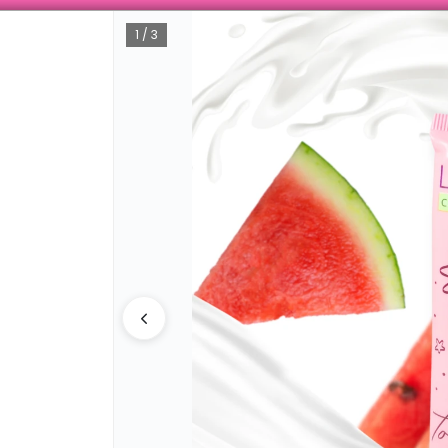
 ENVÍOS A TODO ARGENTINA 🚚📦 TIENDA ONLINE MAYORISTA 🛒🔥 IN
1 / 3
CÓMO COMPRAR
QUIÉNES SOMOS
DESCUENTOS
CATÁLOGO 2026