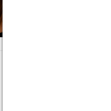
Menú
30M-1