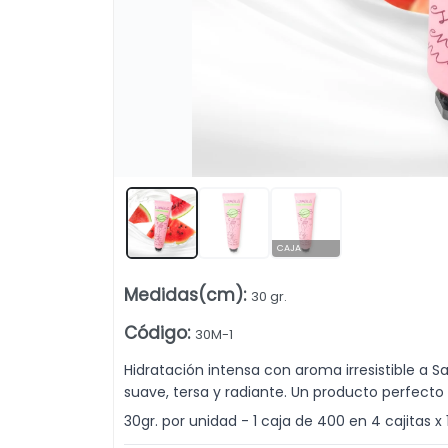
CAJA
Medidas(cm)
:
30 gr.
Lista vacía
Código
:
30M-1
Hidratación intensa con aroma irresistible a San
suave, tersa y radiante. Un producto perfecto 
30gr. por unidad - 1 caja de 400 en 4 cajitas x 