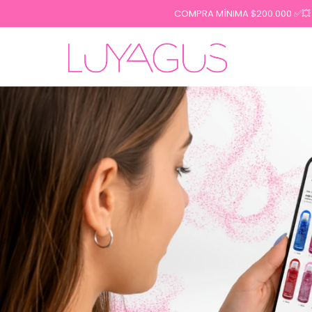
Comprá online productos de en LUYAGUS
COMPRA MÍNIMA $200.000 ✅💥